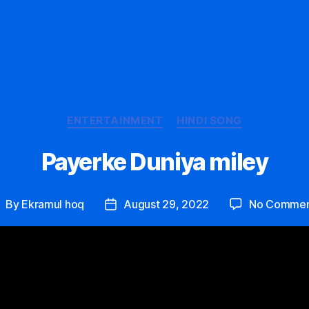
Categories
ENTERTAINMENT
HINDI SONG
Payerke Duniya miley
By
Ekramul hoq
August 29, 2022
No Commen
ost
Post
uthor
date