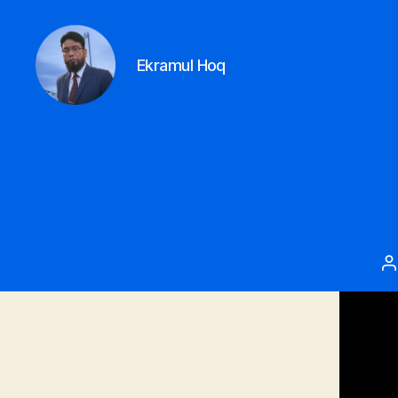
Ekramul Hoq
Ekramul
hoq
P
a