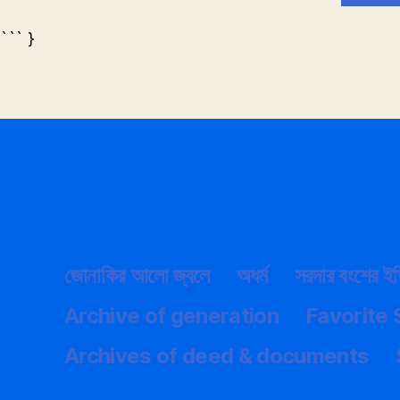
``` }
জোনাকির আলো জ্বলে
অধর্ম
সরদার বংশের ই
Archive of generation
Favorite
Archives of deed & documents