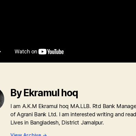
By Ekramul hoq
I am A.K.M Ekramul hoq MA.LLB. Rtd Bank Manage
of Agrani Bank Ltd. I am interested writing and read
Lives in Bangladesh, District Jamalpur.
View Archive
→