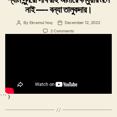
নাই —- বন্যা তালুকদার।
By
Ekramul hoq
December 12, 2022
Post
Post
author
date
on
2 Comments
শ্যাম
সুন্দরো
সখি
রাই
আমারে
বন্ধুয়ার
মনে
নাই
—-
বন্যা
তালুকদার।
``` }