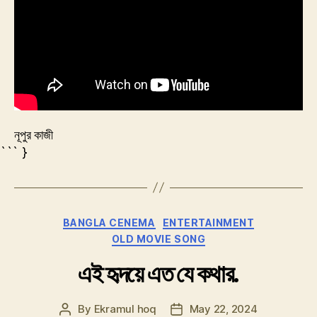
কবে
যে
নূপুর কাজী
``` }
Categories
BANGLA CENEMA
ENTERTAINMENT
OLD MOVIE SONG
এই হৃদয়ে এত যে কথার.
By
Ekramul hoq
May 22, 2024
Post
Post