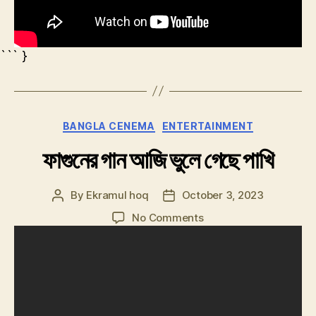
``` }
Categories
BANGLA CENEMA
ENTERTAINMENT
ফাগুনের গান আজি ভুলে গেছে পাখি
By
Ekramul hoq
October 3, 2023
Post
Post
author
date
on
No Comments
ফাগুনের
গান
আজি
ভুলে
গেছে
পাখি