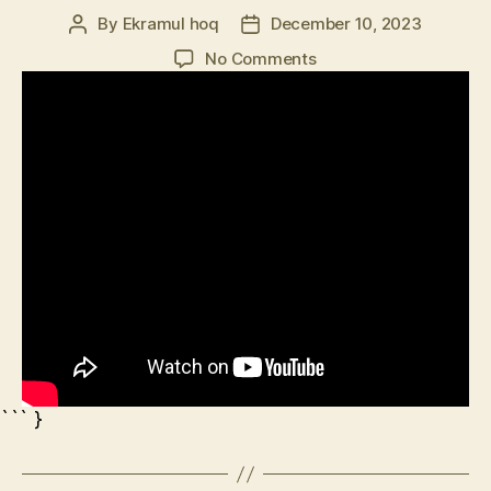
By
Ekramul hoq
December 10, 2023
Post
Post
author
date
on
No Comments
প্রেম
যেন
মোর
গোধুলি
বেলার
``` }