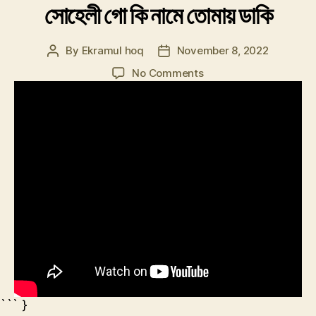
সোহেলী গো কি নামে তোমায় ডাকি
By
Ekramul hoq
November 8, 2022
Post
Post
author
date
on
No Comments
সোহেলী
গো
কি
নামে
তোমায়
ডাকি
``` }