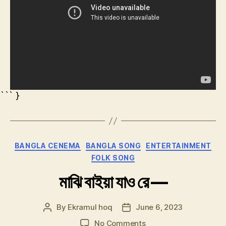
``` }
Categories
BANGLA CENEMA
BANGLA SONG
ENTERTAINMENT
FOLK SONG
মাঝি বাইয়া যাও রে —
By
Ekramul hoq
June 6, 2023
Post
Post
author
date
on
No Comments