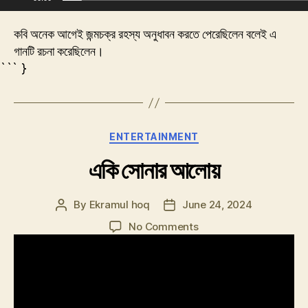
কবি অনেক আগেই জন্মচক্র রহস্য অনুধাবন করতে পেরেছিলেন বলেই এ
গানটি রচনা করেছিলেন।
``` }
Categories
ENTERTAINMENT
একি সোনার আলোয়
By
Ekramul hoq
June 24, 2024
Post
Post
author
date
on
No Comments
একি
সোনার
আলোয়