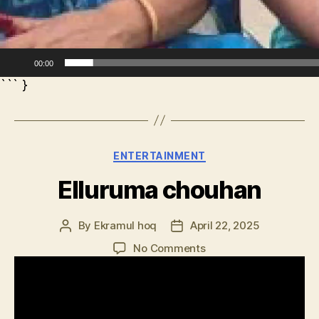
00:00
``` }
Categories
ENTERTAINMENT
Elluruma chouhan
By
Ekramul hoq
April 22, 2025
Post
Post
author
date
on
No Comments
Elluruma
chouhan