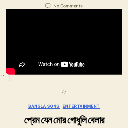
author
date
on
No Comments
এই
হৃদয়ে
এত
যে
কথার.
``` }
Categories
BANGLA SONG
ENTERTAINMENT
প্রেম যেন মোর গোধুলি বেলার