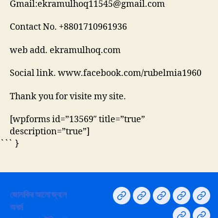
Gmail:ekramulhoq11545@gmail.com
Contact No. +8801710961936
web add. ekramulhoq.com
Social link. www.facebook.com/rubelmia1960
Thank you for visite my site.
[wpforms id=”13569″ title=”true”
description=”true”]
``` }
জোনাকির আলো জ্বলে
Home
না
Privacy
সরদার
GY
অধর্ম
বলা
Policy
বংশের
Supp