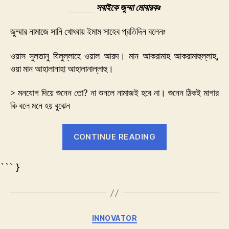
জুম্মা
______
সবাইকে জুম্মা মোবারকঃ
মোবারক
জুম্মার নামাজে সানি খোৎবায় ইমাম সাহেব প্রতিদিন বলেনঃ
ওয়াস সুলতানু যিলুল্লাহে ওয়াল আরদ। মান আকরামাহ আকরামাহুল্লাহ,
ওয়া মান আহালানাহা আহালানাল্লাহু।
> মনযোগ দিয়ে শুনেন তো? না শুনলে নামাজই হবে না। শুনেন ঠিকই মাগার
কি বলে মনে হয় বুঝেন
“জুম্মা
CONTINUE READING
মোবারক”
``` }
Categories
INNOVATOR