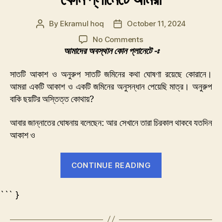
By
Ekramul hoq
October 11, 2024
Post
Post
author
date
on
No Comments
কোন
আমাদের অবস্থান কোন প্লানেটে -ঃ
প্লানেটে
আমরা
সাতটি আকাশ ও অনুরুপ সাতটি জমিনের কথা ঘোষণা রয়েছে কোরানে।
আমরা একটি আকাশ ও একটি জমিনের অনুসন্ধান পেয়েছি মাত্র। অনুরুপ
বাকি ছয়টির অস্তিত্ত কোথায়?
আবার জান্নাতের ঘোষনায় বলেছেন: আর সেখানে তারা চিরকাল থাকবে যতদিন
আকাশ ও
“কোন
CONTINUE READING
প্লানেটে
আমরা”
``` }