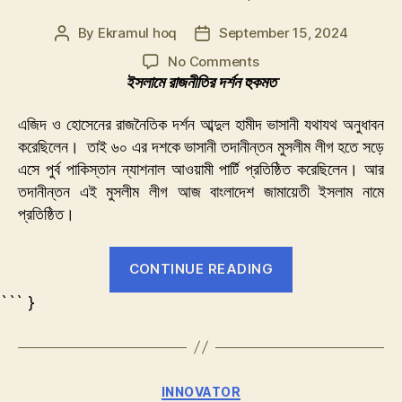
By
Ekramul hoq
September 15, 2024
Post
Post
author
date
on
No Comments
জামায়াতের
ইসলামে রাজনীতির দর্শন হুকমত
রাজনীতি
ইসলামের
এজিদ ও হোসেনের রাজনৈতিক দর্শন আব্দুল হামীদ ভাসানী যথাযথ অনুধাবন
নয়
করেছিলেন। তাই ৬০ এর দশকে ভাসানী তদানীন্তন মুসলীম লীগ হতে সড়ে
এসে পুর্ব পাকিস্তান ন্যাশনাল আওয়ামী পার্টি প্রতিষ্ঠিত করেছিলেন। আর
তদানীন্তন এই মুসলীম লীগ আজ বাংলাদেশ জামায়েতী ইসলাম নামে
প্রতিষ্ঠিত।
“জামায়াতের
CONTINUE READING
রাজনীতি
``` }
ইসলামের
নয়”
Categories
INNOVATOR