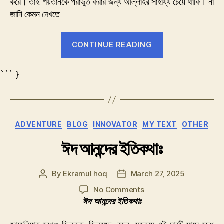
করে। তাই শয়তানকে পরাভুত করার জন্য আল্লাহর সাহায্য চেয়ে থাকি। না
জানি কেমন দেখতে
“শয়তান
CONTINUE READING
দেখতে
কেমন”
``` }
Categories
ADVENTURE
BLOG
INNOVATOR
MY TEXT
OTHER
ঈদ আনন্দের ইতিকথাঃ
By
Ekramul hoq
March 27, 2025
Post
Post
author
date
on
No Comments
ঈদ
ঈদ আনন্দের ইতিকথাঃ
আনন্দের
ইতিকথাঃ