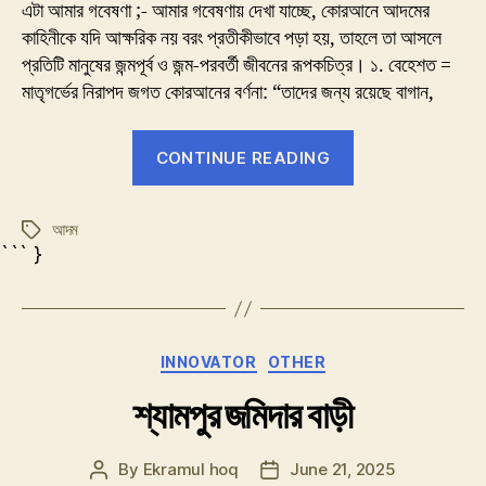
নিয়ে
এটা আমার গবেষণা ;- আমার গবেষণায় দেখা যাচ্ছে, কোরআনে আদমের
একটি
কাহিনীকে যদি আক্ষরিক নয় বরং প্রতীকীভাবে পড়া হয়, তাহলে তা আসলে
মতবাদ
প্রতিটি মানুষের জন্মপূর্ব ও জন্ম-পরবর্তী জীবনের রূপকচিত্র। ১. বেহেশত =
মাতৃগর্ভের নিরাপদ জগত কোরআনের বর্ণনা: “তাদের জন্য রয়েছে বাগান,
“আদম
CONTINUE READING
নিয়ে
একটি
আদম
মতবাদ”
Tags
``` }
Categories
INNOVATOR
OTHER
শ্যামপুর জমিদার বাড়ী
By
Ekramul hoq
June 21, 2025
Post
Post