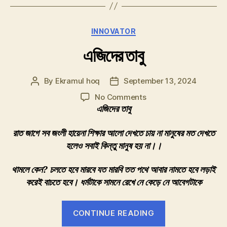
Categories
INNOVATOR
এজিদের তাবু
By
Ekramul hoq
September 13, 2024
Post
Post
author
date
on
No Comments
এজিদের
এজিদের তাবু
তাবু
রাত জাগে সব জংলী হায়েনা
শিক্ষার আলো দেখতে চায় না
মানুষের মত দেখতে
হলেও
সবাই কিন্তু মানুষ হয় না।।
থামলে কেন? চলতে হবে
মারবে যত মারবি তত
পথে আবার নামতে হবে
লড়াই
করেই বাচতে হবে।
ধর্মটাকে সামনে রেখে
নে কেড়ে নে আবেগটাকে
“এজিদের
CONTINUE READING
তাবু”