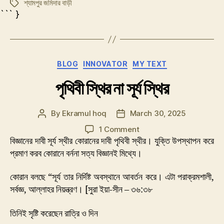
শ্যামপুর জমিদার বাড়ী
Tags
``` }
Categories
BLOG
INNOVATOR
MY TEXT
পৃথিবী স্থির না সূর্য স্থির
By
Ekramul hoq
March 30, 2025
Post
Post
author
date
on
1 Comment
পৃথিবী
বিজ্ঞানের দাবী সূর্য স্থীর কোরানের দাবী পৃথিবী স্থীর। যুক্তি উপস্থাপন করে
স্থির
প্রমাণ করব কোরানে বর্ননা সত্য বিজ্ঞানই মিথ্যে।
না
সূর্য
কোরান বলছে “সূর্য তার নির্দিষ্ট অবস্থানে আবর্তন করে। এটা পরাক্রমশালী,
স্থির
সর্বজ্ঞ, আল্লাহর নিয়ন্ত্রণ। [সুরা ইয়া-সীন – ৩৬:৩৮
তিনিই সৃষ্টি করেছেন রাত্রি ও দিন