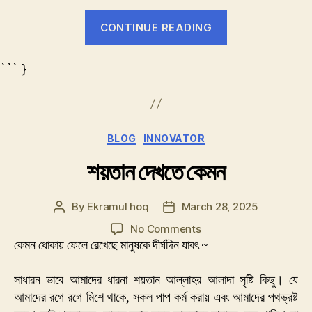
“পৃথিবী
CONTINUE READING
স্থির
না
``` }
সূর্য
স্থির”
Categories
BLOG
INNOVATOR
শয়তান দেখতে কেমন
By
Ekramul hoq
March 28, 2025
Post
Post
author
date
on
No Comments
শয়তান
কেমন ধোকায় ফেলে রেখেছে মানুষকে দীর্ঘদিন যাবৎ ~
দেখতে
কেমন
সাধারন ভাবে আমাদের ধারনা শয়তান আল্লাহর আলাদা সৃষ্টি কিছু। যে
আমাদের রগে রগে মিশে থাকে, সকল পাপ কর্ম করায় এবং আমাদের পথভ্রষ্ট