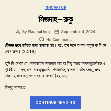
Categories
INNOVATOR
সিজদাহ – রুকু
By
Ekramul hoq
September 4, 2024
Post
Post
author
date
on
No Comments
সিজদাহ
সিজদা মানে
মাটিতে মাথা লাগানো নয়। বরং তার মানে যথাযথ হুকুম বা বিধান
–
মেনে চলে। (22:18)
রুকু
তুমি কি দেখনা যে, আল্লাহকে সাজদাহ করে যা কিছু আছে আকাশমন্ডলীতে ও
পৃথিবীতে – সূর্য, চাঁদ, নক্ষত্রমন্ডলী, পবর্তরাজি, বৃক্ষলতা, জীব-জন্তু এবং
সাজদাহ করে মানুষের মধ্যে অনেকে? (২২:১৮)
কিন্তু আমরা ত
“সিজদাহ
CONTINUE READING
–