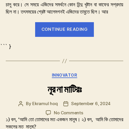
চালু করে। সে সময়ে এজিদের সমর্থনে কোন হিন্দু খৃষ্টান বা কাফের সপ্রদায়
ছিল না। তৎসময়ের শ্রেষ্ট আলেমগনই এজিদের তাবুতে ছিল। আর
“ইসলামে
CONTINUE READING
রাজনীতিঃ”
``` }
Categories
INNOVATOR
নূর না মাটিরঃ
By
Ekramul hoq
September 6, 2024
Post
Post
author
date
on
No Comments
নূর
১) বল, ‘আমি তো তোমাদের মত একজন মানুষ। ২) বল, আমি কি তোমাদের
না
সকলের মত মানুষ?