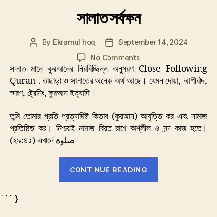
সালাত সর্বক্ষন
By
Ekramul hoq
September 14, 2024
Post
Post
author
date
on
No Comments
সালাত
সালাত মানে কুরআনের নিরবিচ্ছিন্ন অনুসরণ Close Following
সর্বক্ষন
Quran . তাছাড়া ও সালাতের অনেক অর্থ আছে। যেমন দোয়া, আশীর্বাদ,
স্মরণ, ট্রেনিং, কুরআন ইত্যাদি।
তুমি তোমার প্রতি প্রত্যাদিষ্ট কিতাব (কুরআন) আবৃত্তি কর এবং নামাজ
প্রতিষ্ঠিত কর। নিশ্চয়ই নামাজ বিরত রাখে অশ্লীল ও মন্দ কাজ হতে।
(২৯:৪৫) এখানে صلوة
“সালাত
CONTINUE READING
সর্বক্ষন”
``` }