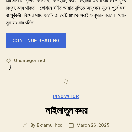
জাহেলিয়াত যুগেও জিলকত, জিলহজ্জ, রজব, মহররম এই চারটি মাসে যুদ্ধ
বিগ্রহ বন্ধ থাকত। কোরানে বর্ণিত আয়াত দৃষ্টিতে অন্ধকার যুগের পুর্বে ঈসা
বা পুর্ববর্তী নবীদের সময় হতেই এ চারটি মাসকে সবাই অনুসরন করত। যেমন
সুরা তওবায় বর্নিত:
“ঈদ
CONTINUE READING
আনন্দের
ইতিকথাঃ”
Uncategorized
Tags
``` }
Categories
INNOVATOR
লাইলাতুল কদর
By
Ekramul hoq
March 26, 2025
Post
Post
author
date