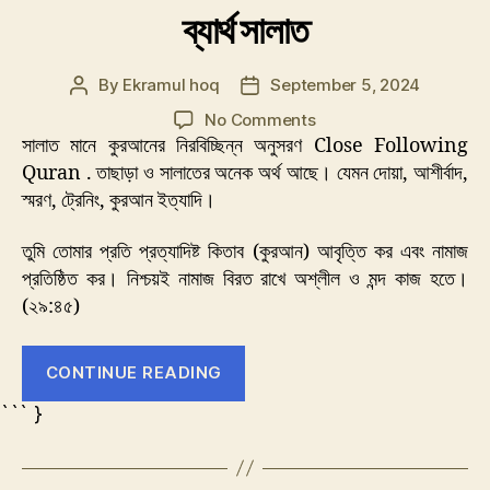
ব্যার্থ সালাত
By
Ekramul hoq
September 5, 2024
Post
Post
author
date
on
No Comments
ব্যার্থ
সালাত মানে কুরআনের নিরবিচ্ছিন্ন অনুসরণ Close Following
সালাত
Quran . তাছাড়া ও সালাতের অনেক অর্থ আছে। যেমন দোয়া, আশীর্বাদ,
স্মরণ, ট্রেনিং, কুরআন ইত্যাদি।
তুমি তোমার প্রতি প্রত্যাদিষ্ট কিতাব (কুরআন) আবৃত্তি কর এবং নামাজ
প্রতিষ্ঠিত কর। নিশ্চয়ই নামাজ বিরত রাখে অশ্লীল ও মন্দ কাজ হতে।
(২৯:৪৫)
“ব্যার্থ
CONTINUE READING
সালাত”
``` }