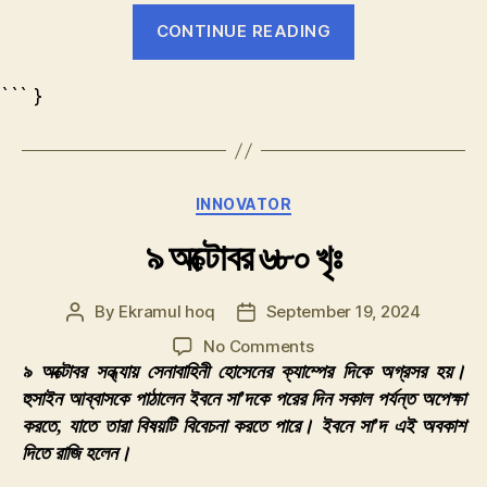
“পঞ্চ
CONTINUE READING
স্তম্ভ”
``` }
Categories
INNOVATOR
৯ অক্টোবর ৬৮০ খৃঃ
By
Ekramul hoq
September 19, 2024
Post
Post
author
date
on
No Comments
৯
৯ অক্টোবর সন্ধ্যায় সেনাবাহিনী হোসেনের ক্যাম্পের দিকে অগ্রসর হয়।
অক্টোবর
হুসাইন আব্বাসকে পাঠালেন ইবনে সা’দকে পরের দিন সকাল পর্যন্ত অপেক্ষা
৬৮০
করতে, যাতে তারা বিষয়টি বিবেচনা করতে পারে। ইবনে সা’দ এই অবকাশ
খৃঃ
দিতে রাজি হলেন।