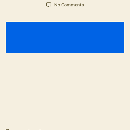
author
date
on
No Comments
শ্যামপুর
জমিদার
বাড়ী