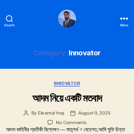
Search
Menu
Ekramul
hoq
Category:
Innovator
Categories
INNOVATOR
আদম নিয়ে একটি মতবাদ
By
Ekramul hoq
August 9, 2025
Post
Post
author
date
on
No Comments
আদম
আদম কাহিনীর প্রতীকী বিশ্লেষণ — মাতৃগর্ভ = বেহেশত,আমি সুফি চিন্তা