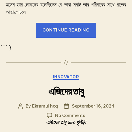
হুসেন তার লোকদের বলেছিলেন যে তারা সবাই তার পরিবারের সাথে রাতের
আড়ালে চলে
“৯
CONTINUE READING
অক্টোবর
৬৮০
``` }
খৃঃ”
Categories
INNOVATOR
এজিদের তাবু
By
Ekramul hoq
September 16, 2024
Post
Post
author
date
on
No Comments
এজিদের
এজিদের তাবু ৬৮০ খৃস্টাব্দ
তাবু