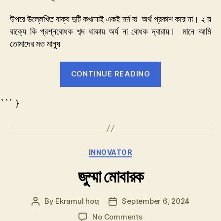
মাটিরঃ
উপরে উল্লেখিত বাক্য দুটি কখনোই একই মর্ম বা অর্থ প্রকাশ করে না। ২ য়
বাক্যে কি প্রশ্নবোধক শব্দ থাকায় অর্য না বোধক দ্বারায়। মানে আমি
তোমাদের মত মানুষ
“নূর
CONTINUE READING
না
মাটিরঃ”
``` }
Categories
INNOVATOR
জুম্মা মোবারক
By
Ekramul hoq
September 6, 2024
Post
Post
author
date
on
No Comments