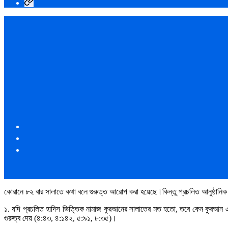
সালাত
গবেষণা
কোরানে ৮২ বার সালাতে কথা বলে গুরুত্ত আরোপ করা হয়েছে।কিন্তু প্রচলিত আনুষ্ঠানিক 
১. যদি প্রচলিত হাদিস ভিত্তিক নামাজ কুরআনের সালাতের মত হতো, তবে কেন
কুরআন এ
গুরুত্ব দেয় (৪:৪৩, ৪:১৪২, ৫:৯১, ৮:৩৫)।