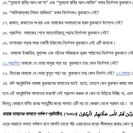
১৫.”সুবহানা রাব্বি আল-আ’লা” এবং “সুবহানা রাব্বি আল-আযিম” বলার নির্দেশনা কুরআনে
১৬. “সামিআল্লাহু লিমান হামিদাহ” বলার নির্দেশনাও কুরআনে নেই?
১৭. রাকাত, রাকাতের সংখ্যা এবং নামাজের অবস্থানের ক্রম কুরআনে উল্লেখ নেই?
১৮. প্রচলিত নামাজের শেষে আত্তাহিয়াতু পড়ার নির্দেশনা কুরআনে নেই?
১৯. তাশাহহুদ পড়ার সময় তর্জনী উঠানোর নির্দেশনা কুরআনে নেই এটি বানানো।
২০. নামাজে ইবরাহিম, মুহাম্মদ এবং তাঁদের পরিবারকে দুরুদ পাঠানোর নির্দেশনা কুরআনে নে
২১.প্রচলিত
নামাজে যে দোয়া মাসুরা পড়া হয় কুরআনে তার কোন নির্দেশনা নেই?
২২. বিতরের নামাজে যে দোয়া কুনুত পড়া হয় কুরআনে তার কোন নির্দেশ নেই?
২৩.নামাজ
শ
২৪. যদি আনুষ্ঠানিক নামাজ কুরআনের সালাতের মতই হতো, তাহলে কেন কুরআন কাজা নামাজের 
তবে এই আনুষ্ঠানিক সালাতের ফরমেট যেই প্রচলন করুক না কেন তা উড়িয়ে দিচ্ছি না, এভ
কিন্তু কোরানে বর্নিত রবের সন্তুষ্টির জন্য সালাত এটি নয় তা কোরান থেকে প্রমান হয়। ত
যাহারা তাহাদের সালাতে সর্বক্ষণ প্রতিষ্ঠিত, (৭০ঃ২৩) ذِيْنَ هُمْ عَلٰى صَلَاتِهِمْ دَآٮِٕمُوْنَ
এত্র আয়াতে সলাত সর্বক্ষন হলে আপনি তাকে পাঁচ ওয়াক্তের মধ্যে সীমাবদ্ধ রাখার কোন