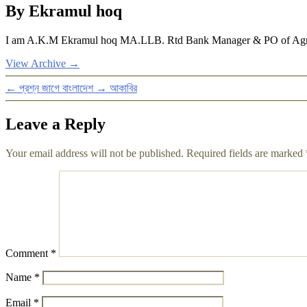
By Ekramul hoq
I am A.K.M Ekramul hoq MA.LLB. Rtd Bank Manager & PO of Agrani Ba
View Archive
→
←
প্রশ্ন জাগে বাংলাদেশ
→
আকাবির
Leave a Reply
Your email address will not be published.
Required fields are marked
Comment
*
Name
*
Email
*