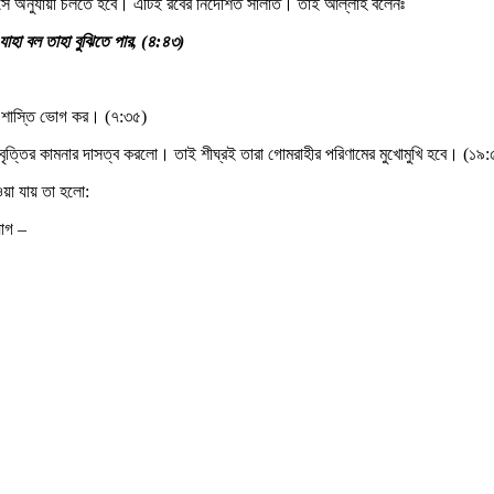
 সে অনুযায়ী চলতে হবে। এটিই রবের নির্দেশিত সালাত। তাই আল্লাহ বলেনঃ
যাহা বল তাহা বুঝিতে পার, (৪:৪৩)
রা শাস্তি ভোগ কর। (৭:৩৫)
বৃত্তির কামনার দাসত্ব করলো। তাই শীঘ্রই তারা গোমরাহীর পরিণামের মুখোমুখি হবে। (১৯
য়া যায় তা হলো:
োগ –