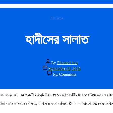
Categories
My text
হাদীসের সালাত
Post
By
Ekramul hoq
author
Post
September 22, 2024
date
on
No Comments
হাদীসের
সালাত
সালাতকে নয়। বরং প্রচলিত আনুষ্ঠানিক নামাজ কোরানে বর্ণিত সালাতকে নিন্মোক্ত ভাবে প্
মন নামাজের সমালোচনা করে, যেখানে মনোযোগহীনতা, Robotic আচরণ এবং লোক দেখানোর প