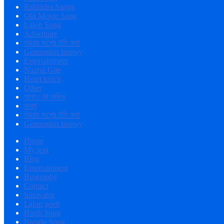
Rabindra Sangit
Old Movie Song
Lalon Song
Adventure
সরদার বংশের ইতি কথা
Generation history
Entertainment
Nazrul Gite
Heart touch
Other
সালাত নষ্ট করিলঃ
অধর্ম
সরদার বংশের ইতি কথা
Generation history
Home
My text
Blog
Entertainment
Biography
Contact
Innovator
Lalon geeti
Hindi Song
Bangla Song