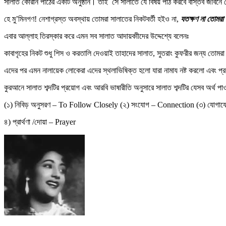
সালাত কোরান পাঠের একটি অনুষ্ঠান। তাই সে সালাতে যে বিষয় পাঠ করবে বাস্তব জীবনে
হে মু’মিনগণ! নেশাগ্রস্ত অবস্থায় তোমরা সালাতের নিকটবর্তী হইও না,
যতক্ষণ না তোমরা 
এবার আল্লাহ তিরস্কার করে এমন সব সালাত আদায়কাীদের উদ্দেশ্যে বলেনঃ
কাবাগৃহের নিকট শুধু শিস ও করতালি দেওয়াই তাহাদের সালাত, সুতরাং কুফরীর জন্য তোম
এদের পর এমন নালায়েক লোকেরা এদের স্থলাভিষিক্ত হলো যারা নামায নষ্ট করলো এবং প্র
কুরআনে সালাত শব্দটির প্রয়োগ এবং আরবি ভাষারীতি অনুসারে সালাত শব্দটির যেসব অর্থ পাও
(১) নিবিড় অনুসরণ – To Follow Closely (২) সংযোগ – Connection (৩) যোগায
৪) প্রার্থণা /দোয়া – Prayer