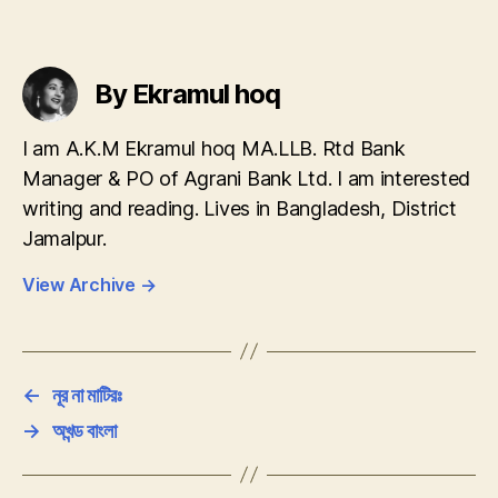
By Ekramul hoq
I am A.K.M Ekramul hoq MA.LLB. Rtd Bank
Manager & PO of Agrani Bank Ltd. I am interested
writing and reading. Lives in Bangladesh, District
Jamalpur.
View Archive
→
←
নূর না মাটিরঃ
→
অখন্ড বাংলা