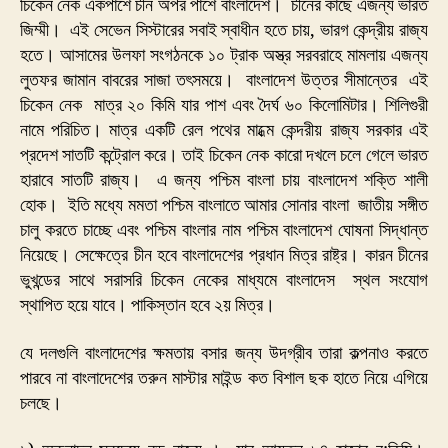
চিকেন নেক একপাশে চীন অপর পাশে বাংলাদেশ। চীনের কাছে এজন্য ভারত
জিম্মী। এই সেভেন সিস্টারের সবাই স্বাধীন হতে চায়, ভারগ কেন্দ্রীয় রাজ্য
হতে। আসামের উলফা সংগঠনকে ১০ ট্রাক অস্ত্র সরবরাহে মামলায় এজন্য
লুতফর জামান বাবরের সাজা তৎসময়ে। বাংলাদেশ উত্তর সীমান্তের এই
চিকেন নেক মাত্র ২০ কিমি যার পাশ এবং দৈর্ঘ ৬০ কিলোমিটার। শিলিগুরী
নামে পরিচিত। মাত্র একটি রেল পথের মাধ্মে কেন্দরীয় রাজ্য সরকার এই
প্রদেশ সাতটি কন্ট্রোল করে। তাই চিকেন নেক কারো দখলে চলে গেলে ভারত
হারাবে সাতটি রাজ্য। এ জন্য পশ্চিম বাংলা চায় বাংলাদেশ শক্তি শালী
হোক। ইতি মধ্যে মমতা পশ্চিম বাংলাতে আমার সোনার বাংলা জাতীয় সঙ্গীত
চালু করতে চাচ্ছে এবং পশ্চিম বাংলার নাম পশ্চিম বাংলাদেশ ঘোষনা সিদ্ধান্ত
নিয়েছে। সেক্ষেত্রে চীন হবে বাংলাদেশের প্রধান মিত্র রাষ্ট্র। কারন চীনের
ভুখন্ডের সাথে সরাসরি চিকেন নেকের মাধ্যমে বাংলাদেস স্থল সংযোগ
স্থাপিত হয়ে যাবে। পাকিস্তান হবে ২য় মিত্র।
যে দলগুলি বাংলাদেশের ক্ষমতায় বসার জন্য উদগ্রীব তারা কল্পনাও করতে
পারবে না বাংলাদেশের তরুন মাস্টার মাইন্ড কত বিশাল ছক হাতে নিয়ে এগিয়ে
চলছে।