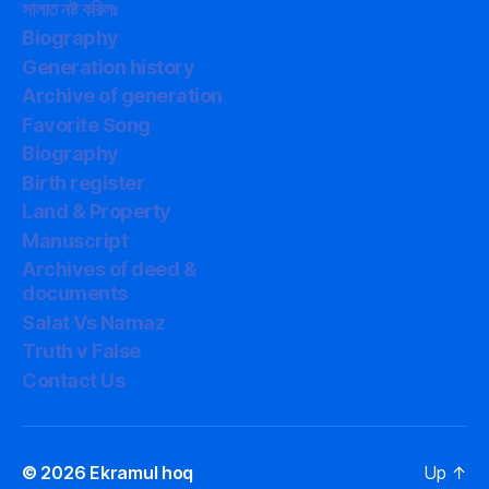
সালাত নষ্ট করিলঃ
নিয়ে
কথা
Biography
গবেষণা
Generation history
Archive of generation
Favorite Song
Biography
Birth register
Land & Property
Manuscript
Archives of deed &
documents
Salat Vs Namaz
Truth v False
Contact Us
© 2026
Ekramul hoq
Up
↑