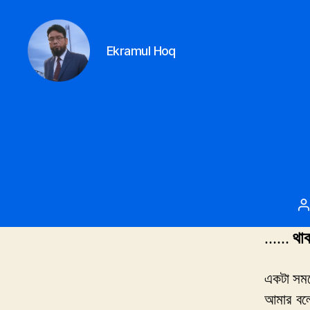
Ekramul Hoq
Ekramul
hoq
P
a
থাক
……
একটা সময়
আমার বলে