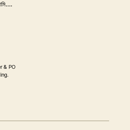
আমি….
r & PO
ing.