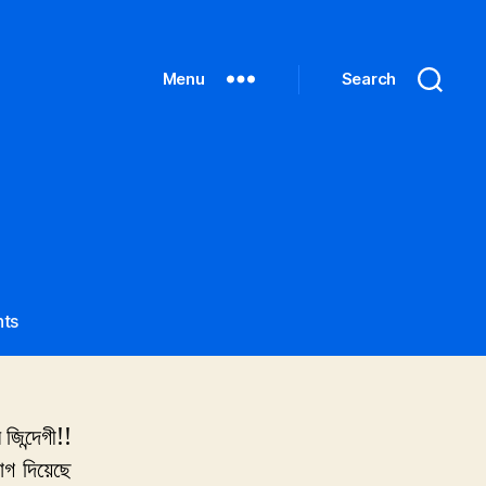
Menu
Search
on
ts
থাকব
না
আমি
িন্দেগী!!
োগ দিয়েছে