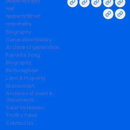
জোনাকির আলো জ্বলে
Home
না
Privacy
সরদার
GY
অধর্ম
বলা
Policy
বংশের
Supp
সরদার বংশের ইতি কথা
সালাত
সালাত
কথা
ইতি
সালাত নষ্ট করিলঃ
নিয়ে
কথা
Biography
গবেষণা
Generation history
Archive of generation
Favorite Song
Biography
Birth register
Land & Property
Manuscript
Archives of deed &
documents
Salat Vs Namaz
Truth v False
Contact Us