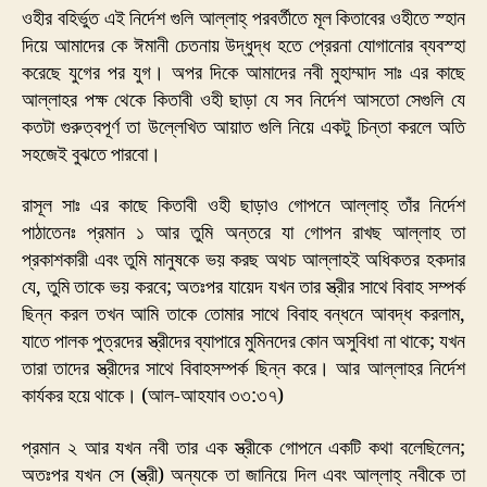
ওহীর বহির্ভুত এই নির্দেশ গুলি আল্লাহ্ পরবর্তীতে মূল কিতাবের ওহীতে স্হান
দিয়ে আমাদের কে ঈমানী চেতনায় উদ্ধুদ্ধ হতে প্রেরনা যোগানোর ব্যবস্হা
করেছে যুগের পর যুগ। অপর দিকে আমাদের নবী মুহাম্মাদ সাঃ এর কাছে
আল্লাহর পক্ষ থেকে কিতাবী ওহী ছাড়া যে সব নির্দেশ আসতো সেগুলি যে
কতটা গুরুত্বপূর্ণ তা উল্লেখিত আয়াত গুলি নিয়ে একটু চিন্তা করলে অতি
সহজেই বুঝতে পারবো।
রাসূল সাঃ এর কাছে কিতাবী ওহী ছাড়াও গোপনে আল্লাহ্ তাঁর নির্দেশ
পাঠাতেনঃ প্রমান ১ আর তুমি অন্তরে যা গোপন রাখছ আল্লাহ তা
প্রকাশকারী এবং তুমি মানুষকে ভয় করছ অথচ আল্লাহই অধিকতর হকদার
যে, তুমি তাকে ভয় করবে; অতঃপর যায়েদ যখন তার স্ত্রীর সাথে বিবাহ সম্পর্ক
ছিন্ন করল তখন আমি তাকে তোমার সাথে বিবাহ বন্ধনে আবদ্ধ করলাম,
যাতে পালক পুত্রদের স্ত্রীদের ব্যাপারে মুমিনদের কোন অসুবিধা না থাকে; যখন
তারা তাদের স্ত্রীদের সাথে বিবাহসম্পর্ক ছিন্ন করে। আর আল্লাহর নির্দেশ
কার্যকর হয়ে থাকে। (আল-আহযাব ৩৩:৩৭)
প্রমান ২ আর যখন নবী তার এক স্ত্রীকে গোপনে একটি কথা বলেছিলেন;
অতঃপর যখন সে (স্ত্রী) অন্যকে তা জানিয়ে দিল এবং আল্লাহ্ নবীকে তা