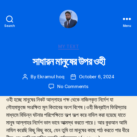
Search
Menu
Ekramul
hoq
Categories
MY TEXT
সাধারন মানুষের উপর ওহী
By
Ekramul hoq
October 6, 2024
Post
Post
author
date
on
No Comments
সাধারন
ওহী হচ্ছে মানুষের নিকট আল্লাহর পক্ষ থেকে নাজিলকৃত নির্দেশ যা
মানুষের
উপর
লৌহমাফুজে সংরক্ষিত মূল কিতাবের অংশ বিশেষ।ওহী জিব্রাইল ফিরিস্তার
ওহী
মাধ্যমে বিভিন্ন ঘটনার পরিপেক্ষিতে অল্প অল্প করে নাযিল করা হয়েছে যাতে
মানুষ আল্লাহর নির্দেশ ভাল ভাবে আত্মস্থ করতে পারে। আর কুরআন আমি
নাযিল করেছি কিছু কিছু করে, যেন তুমি তা
মানুষের কাছে পাঠ করতে পার ধীরে