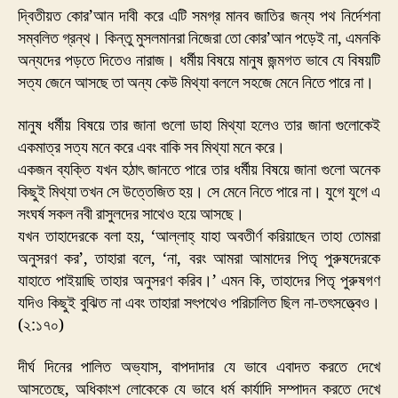
দ্বিতীয়ত কোর’আন দাবী করে এটি সমগ্র মানব জাতির জন্য পথ নির্দেশনা
সম্বলিত গ্রন্থ। কিন্তু মুসলমানরা নিজেরা তো কোর’আন পড়েই না, এমনকি
অন্যদের পড়তে দিতেও নারাজ। ধর্মীয় বিষয়ে মানুষ জন্মগত ভাবে যে বিষয়টি
সত্য জেনে আসছে তা অন্য কেউ মিথ্যা বললে সহজে মেনে নিতে পারে না।
মানুষ ধর্মীয় বিষয়ে তার জানা গুলো ডাহা মিথ্যা হলেও তার জানা গুলোকেই
একমাত্র সত্য মনে করে এবং বাকি সব মিথ্যা মনে করে।
একজন ব্যক্তি যখন হঠাৎ জানতে পারে তার ধর্মীয় বিষয়ে জানা গুলো অনেক
কিছুই মিথ্যা তখন সে উত্তেজিত হয়। সে মেনে নিতে পারে না। যুগে যুগে এ
সংঘর্ষ সকল নবী রাসুলদের সাথেও হয়ে আসছে।
যখন তাহাদেরকে বলা হয়, ‘আল্লাহ্ যাহা অবতীর্ণ করিয়াছেন তাহা তোমরা
অনুসরণ কর’, তাহারা বলে, ‘না, বরং আমরা আমাদের পিতৃ পুরুষদেরকে
যাহাতে পাইয়াছি তাহার অনুসরণ করিব।’ এমন কি, তাহাদের পিতৃ পুরুষগণ
যদিও কিছুই বুঝিত না এবং তাহারা সৎপথেও পরিচালিত ছিল না-তৎসত্ত্বেও।
(২:১৭০)
দীর্ঘ দিনের পালিত অভ্যাস, বাপদাদার যে ভাবে এবাদত করতে দেখে
আসতেছে, অধিকাংশ লোকেকে যে ভাবে ধর্ম কার্যাদি সম্পাদন করতে দেখে