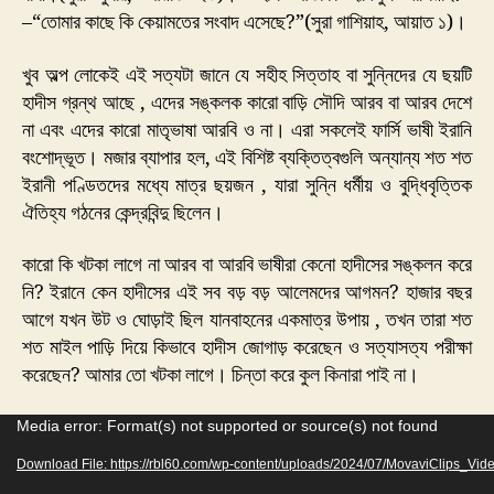
–“তোমার কাছে কি কেয়ামতের সংবাদ এসেছে?”(সুরা গাশিয়াহ, আয়াত ১)।
খুব অল্প লোকেই এই সত্যটা জানে যে সহীহ সিত্তাহ বা সুন্নিদের যে ছয়টি
হাদীস গ্রন্থ আছে , এদের সঙ্কলক কারো বাড়ি সৌদি আরব বা আরব দেশে
না এবং এদের কারো মাতৃভাষা আরবি ও না। এরা সকলেই ফার্সি ভাষী ইরানি
বংশোদ্ভূত। মজার ব্যাপার হল, এই বিশিষ্ট ব্যক্তিত্বগুলি অন্যান্য শত শত
ইরানী পণ্ডিতদের মধ্যে মাত্র ছয়জন , যারা সুন্নি ধর্মীয় ও বুদ্ধিবৃত্তিক
ঐতিহ্য গঠনের কেন্দ্রবিন্দু ছিলেন।
কারো কি খটকা লাগে না আরব বা আরবি ভাষীরা কেনো হাদীসের সঙ্কলন করে
নি? ইরানে কেন হাদীসের এই সব বড় বড় আলেমদের আগমন? হাজার বছর
আগে যখন উট ও ঘোড়াই ছিল যানবাহনের একমাত্র উপায় , তখন তারা শত
শত মাইল পাড়ি দিয়ে কিভাবে হাদীস জোগাড় করেছেন ও সত্যাসত্য পরীক্ষা
করেছেন? আমার তো খটকা লাগে। চিন্তা করে কুল কিনারা পাই না।
V
Media error: Format(s) not supported or source(s) not found
i
Download File: https://rbl60.com/wp-content/uploads/2024/07/MovaviClips_V
d