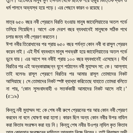
তুলে। এতেকরে মানুষ মুল ইসলাম থেকে ছিটকে পরে হুজুর ভিত্তিক দ্বীন ও
ধর্ম পালনে অভ্যস্থ হয়ে পড়ে। এর পেছনে কারন ও রয়েছে।
মাত্র ৬৫০ বছর নবী প্রেরনে বিরতি হওয়ায় মানুষ জাহেলিয়াতের অতল গর্ভে
তলিয়ে গিয়েছিল। আগে এক দেরশ বছর ব্যবধানেই মানুষকে সঠিক পথে
চলার জন্য নবী প্রেরণ করতেন।
ঈশা নবীর তিরোধানের পর প্রায় ৬৫০ বছর পর্যন্ত কোন নবী বা রাসুল প্রেরন
করেন নাই। এই দীর্ঘ ব্যবধানে মানুষ পথভ্রষ্ট হয়ে জাহেলিয়াতের অতল গর্ভে
ডুবে যায়। এর আগে সব নবীই প্রায় ১০০ বছর ব্যবধানেই এসেছেন। দীর্ঘ
বিরতির পর এই অন্ধকারাচ্ছন্ন যুগে পাঠালেন নবী মুহাম্মদ সা: কে। আল্লাহ
তাই বলেনঃ রাসূল প্রেরণে বিরতির পর আমার রাসূল তোমাদের নিকট
আসিয়াছে। সে তোমাদের নিকট স্পষ্ট ব্যাখ্যা করিতেছে যাহাতে তোমরা বলিতে
না পার, ‘কোন সুসংবাদবাহী ও সতর্ককারী আমাদের নিকট আসে নাই।’
(৫:১৯)
কিন্তু নবী মুহাম্মদ সা: কে শেষ নবী রুপে প্রেরনের পর আর কোন নবী প্রেরণ
করবেন না বলে ঘোষণা করা হলো। কারন ছিল অন্য কোন নবীর উপর নাযিল
করা কিতাব সংরক্ষন করা হয় নি। কিন্তু শেষ নবীর উওপ্র না্যিল কৃত কিতাব
আল কোরআন সংরক্ষনের দায়িত্ত আল্লাহ নিজে নিলেন। তাই কিয়ামত অব্দী