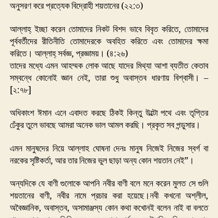
অনুসরণ করে প্রত্যেক বিদ্রোহী শয়তানের (২২:৩)
আল্লাহ্ ইচ্ছা করেন তোমাদের নিকট বিশদ ভাবে বিবৃত করিতে, তোমাদের
পূর্ববর্তীদের রীতিনীতি তোমাদেরকে অবহিত করিতে এবং তোমাদের ক্ষমা
করিতে। আল্লাহ্ সর্বজ্ঞ, প্রজ্ঞাময়। (৪:২৬)
তাদের মধ্যে এমন আহম্মক লোক আছে যাদের মিথ্যা আশা ব্যতীত কেতাব
সম্বন্ধে কোনোই জ্ঞান নেই, তারা শুধু অবাস্তব ধারণায় বিশ্বাসী। –
[২:৭৮]
অধিকাংশ ঈমান এনে এবাদত করছে ঠিকই কিন্তু উল্টো পথে এবং তৃপ্তির
ঢেঁকুর তুলে ভাবছে আমরা অনেক ভাল আমল করছি। প্রকৃত সব পন্ডুসার।
এমন মানুষদের নিয়ে আল্লাহ ঘোষনা দেনঃ মানুষ নিজেই নিজের স্বর্গ বা
নরকের সৃষ্টিকর্তা, আর তার নিজের ভুল ছাড়া অন্য কোন শয়তান নেই”।
অন্যদিকে যে বাণী গুলোকে আপনি নবীর বাণী বলে মনে করেন মুলত সে গুলি
শয়তানের বাণী, নবীর নামে প্রচার করা হয়েছে।নবী কখনো অশ্লীল,
অবৈজ্ঞানিক, অবাস্তব, অসামাঞ্জস্য কোন কথা কখোনই বলেন নাই বা বলতে