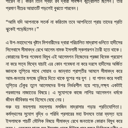
পারেন না। কারন তিনি স্বয়ং রব দ্বারা সার্বক্ষন কন্ট্রোলিত ছিলেন। তার
প্রমাণ নীচের আয়াতটি পড়লেই বুঝতে পারবেন।
“আমি যদি আপনাকে সতর্ক না করিতাম তবে আপনিতো প্রায় তাদের প্রতি
ঝুকেই পড়েছিলেন।”
এ উপ-মহাদেশের খৃষ্টান মিশনারীদের দ্বারা পরিচালিত মাদ্রাসা গুলিতে হাদীসের
সিলেবাসে সীমাবদ্ধ রেখে আলেম নামক ইসলামী স্কলারগন তৈরী হতে থাকে।
কোরানের উপর গবেষনা বিমুখ এই আলেমগন নিজেদের প্রজ্ঞা বিবেক প্রয়োগ
না করে সত্য মিথ্যে যাচাই এর কোন গবেষনা না করে দরসে হাদীসের অর্জিত
জ্ঞানকে তৃপ্তির সাথে সোয়াব ও জান্নাত প্রাপ্তীর আমলে সীমাবদ্ধ করে
আম-জনতার মগজে ঢুকিয়ে দিতে থাকে যুগের পর যুগ । যা পালন করে সবাই
তৃপ্তির ঢেঁকুর তুলে আলেমদের উপর নির্ভরশীল হয়ে পড়ে,লক্ষ্য একটাই
পরকালের নাজাতের বিষয়ে। এ সুযোগকে কাজে লাগিয় আলেমগন ধর্মকে
জীবন জীবিকার পথ হিসেবে বেছে নেয়।
শুরু হয় মহল্লায় মহল্লায় মসজিদ মাদ্রাসার গড়ার প্রতিযোগিতা।
কর্মস্থলের সুযোগ বৃদ্ধি ও পরিধি প্রসারের মহা উৎসবে তারা ব্যস্ত হয়ে
ইসলামকে পাচটি মৌলিক বিষয়ে সীমাবদ্ধ রেখে জনতাকে কোরান বিমুখ করে