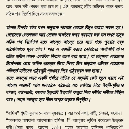
আর কোন নবী প্রেরণ করা হবে না। এই কোরানই নবীর দায়িত্ব পালন করবে
সঠিক পথ নির্দেশ দিবে মানব সমাজকে।
ঘঠনার বিপর্যয় ঘটল যখন মানুষকে শয়তান কোরান বিমুখ করতে সফল হল।
কোরানকে তেলোয়াত আর সোয়াব অর্জনের জন্য ব্যবহার শুরু হল তখন মানুষ
সঠিক পথ নির্দেশনা হতে আস্তে আস্তে দুরে সড়ে পড়ে পুনরায় নব্য
জাহেলিয়াতে ডুবে গেল। আর এ কাজটি করতে কোরানের পাশাপাশি মানব
রচিত হাদীস নামক একাধিক কিতাব রচনা করা হলো। যা মানুষকে কোরানের
নির্দেশনার চেয়ে অধিক গুরুত্ত দিতে শিক্ষা দিল মাদ্রাসা গুলিতে কোরানের
পরিবর্তে হাদীসের পাঠ্যসুচী প্রধান্য দিয়ে পাঠ্যক্রম করা হলো।
ফলে অবস্থা এমন একটি পর্যায়ে দাড়িয় যে সত্যটা কেউ তুলে ধরলে এই
আলেম সমাজই আম জনতাকে হায়েনার মত লেলিয়ে দিয়ে ইহুদী-খৃষ্টানের
দালাল, কাদেয়ানী, কাফের ইত্যাদি ইত্যাদি ফতুয়া দিয়ে ফাঁসির দাবীতে মিছিল
করে। সত্য পরাভুত হয়ে নীরব অশ্রু ঝড়ায়ে নিগৃহীত।
“হাদিস” শব্দটা কুরআনে বহুল ব্যবহৃত। এর অর্থ কথা, বাণী, কেচ্ছা, সংবাদ।
“আল্লাহু নাযযালা আহসানাল হাদিসা–!” আল্লাহ না্যিল করেছেন উত্তম
বাণী।(সুরা যুমার, আয়াত ২৩)। “হাল আতাকা হাদিসুল গাশিয়াহ?”