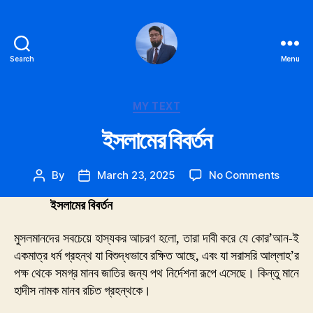
Search
Menu
Ekramul
hoq
Categories
MY TEXT
ইসলামের বিবর্তন
on
By
March 23, 2025
No Comments
Post
Post
ইসলামের
author
date
ইসলামের বিবর্তন
বিবর্তন
মুসলমানদের সবচেয়ে হাস্যকর আচরণ হলো, তারা দাবী করে যে কোর’আন-ই
একমাত্র ধর্ম গ্রহন্থ যা বিশুদ্ধভাবে রক্ষিত আছে, এবং যা সরাসরি আল্লাহ’র
পক্ষ থেকে সমগ্র মানব জাতির জন্য পথ নির্দেশনা রূপে এসেছে। কিন্তু মানে
হাদীস নামক
মানব রচিত গ্রহন্থকে।