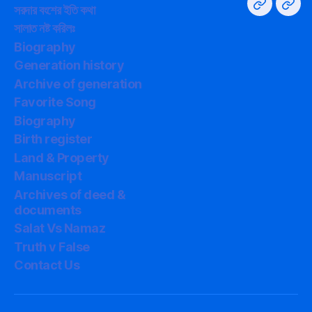
বলা
Policy
বংশের
Supp
সরদার বংশের ইতি কথা
সালাত
সালাত
কথা
ইতি
সালাত নষ্ট করিলঃ
নিয়ে
কথা
Biography
গবেষণা
Generation history
Archive of generation
Favorite Song
Biography
Birth register
Land & Property
Manuscript
Archives of deed &
documents
Salat Vs Namaz
Truth v False
Contact Us