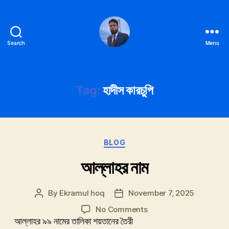
Search
Menu
Ekramul
hoq
Tag:
হাদীস কারচুপি
Categories
BLOG
আল্লাহর নাম
By
Ekramul hoq
November 7, 2025
Post
Post
author
date
on
No Comments
আল্লাহর
আল্লাহর ৯৯ নামের তালিকা শয়তানের তৈরী