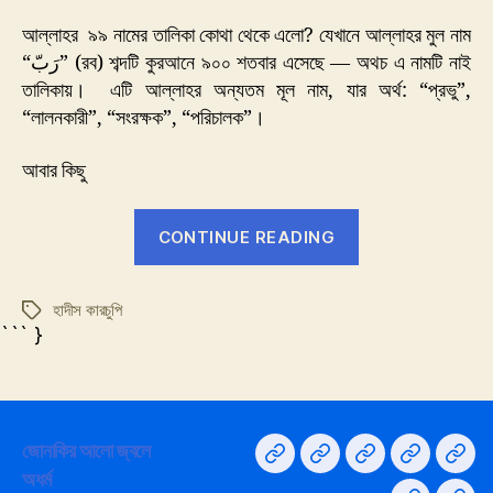
নাম
আল্লাহর ৯৯ নামের তালিকা কোথা থেকে এলো? যেখানে আল্লাহর মুল নাম
“رَبّ” (রব) শব্দটি কুরআনে ৯০০ শতবার এসেছে — অথচ এ নামটি নাই
তালিকায়। এটি আল্লাহর অন্যতম মূল নাম, যার অর্থ: “প্রভু”,
“লালনকারী”, “সংরক্ষক”, “পরিচালক”।
আবার কিছু
“আল্লাহর
CONTINUE READING
নাম”
হাদীস কারচুপি
Tags
``` }
জোনাকির আলো জ্বলে
Home
না
Privacy
সরদার
GY
অধর্ম