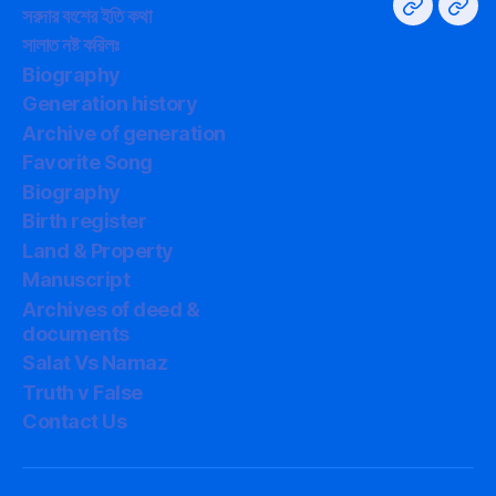
বলা
Policy
বংশের
Supp
সরদার বংশের ইতি কথা
সালাত
সালাত
কথা
ইতি
সালাত নষ্ট করিলঃ
নিয়ে
কথা
Biography
গবেষণা
Generation history
Archive of generation
Favorite Song
Biography
Birth register
Land & Property
Manuscript
Archives of deed &
documents
Salat Vs Namaz
Truth v False
Contact Us