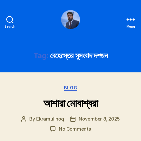
Search
Menu
Ekramul
hoq
Tag:
বেহেস্তের সুসংবাদ দশজন
Categories
BLOG
আশারা মোবাশ্বরা
By
Ekramul hoq
November 8, 2025
Post
Post
author
date
on
No Comments
আশারা