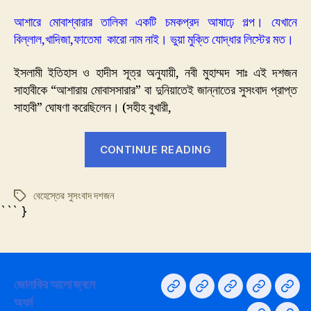
মোবাশ্বরা
আশারে মোবাশ্বারার তালিকা একটি চমকপ্রদ আষাঢ়ে গল্প। যেখানে
বিল্লাল,খাদিজা,ফাতেমা কারো নাম নাই। ভুয়া মুক্তি যোদ্ধার লিস্টের মত।
ইসলামী ইতিহাস ও হাদীস সূত্র অনুযায়ী, নবী মুহাম্মদ সাঃ এই দশজন
সাহাবীকে “আশারায় মোবাসসারার” বা দুনিয়াতেই জান্নাতের সুসংবাদ প্রাপ্ত
সাহাবী” ঘোষণা করেছিলেন। (সহীহ বুখারী,
“আশারা
CONTINUE READING
মোবাশ্বরা”
বেহেস্তের সুসংবাদ দশজন
Tags
``` }
জোনাকির আলো জ্বলে
Home
না
Privacy
সরদার
GY
অধর্ম