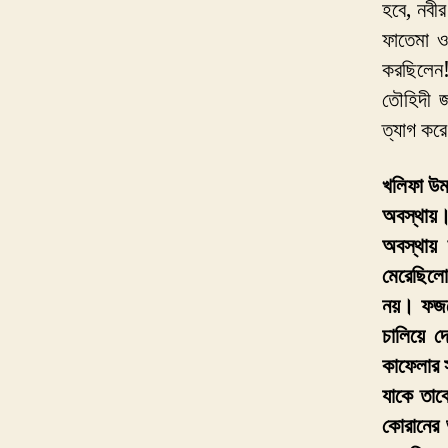
হবে, নবী
ফাতেমা ও
করছিলেন!
তৌহিদী জ
ত্যাগ কর
খলিফা উম
অবস্থায়
অবস্থায় 
মেরেছিল
নয়। ফজরে
চালিয়ে দ
কাফেলার 
যাকে তাক
কোরানের 