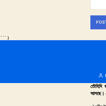
``` }
Po
au
তৌহিদি 
আসছে। 