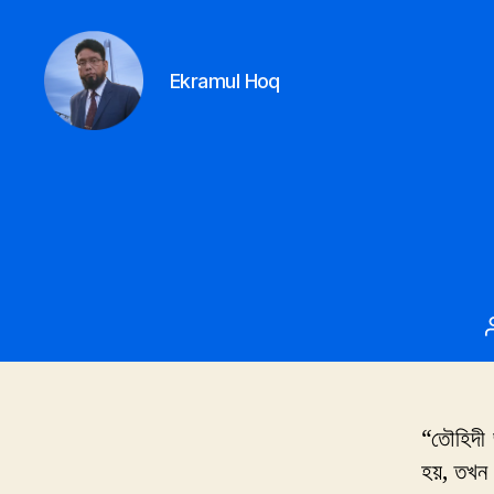
Ekramul Hoq
Ekramul
hoq
“তৌহিদী 
হয়, তখন