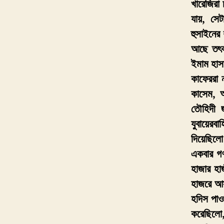
খারেজিরা
যায়, সেট
হুসাইনের 
আছে তৎকা
ইমাম হাস
কাফেররা 
কাসেম, আ
তৌহিদী 
যুবায়েরব
দিয়েছিলো
একবার গণ
হাজার হা
হাজরে আস
হদিস পাওয়
করেছিলো