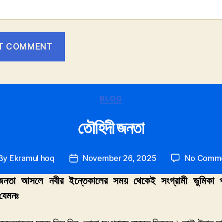
Categories
BLOG
তৌহিদী জনতা
By
Ekramul hoq
November 26, 2025
No Comm
st
Post
thor
date
জনতা আসলে নবীর ইন্তেকালের সময় থেকেই সংগ্রামী ভুমিকা 
যেমনঃ