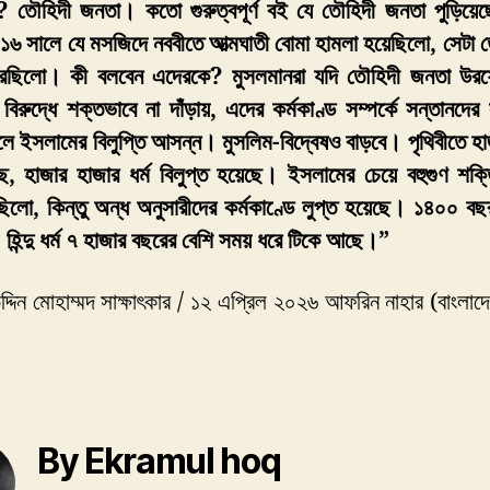
 তৌহিদী জনতা। কতো গুরুত্বপূর্ণ বই যে তৌহিদী জনতা পুড়িয়েছ
৬ সালে যে মসজিদে নববীতে আত্মঘাতী বোমা হামলা হয়েছিলো, সেটা 
করেছিলো। কী বলবেন এদেরকে? মুসলমানরা যদি তৌহিদী জনতা উরফ
র বিরুদ্ধে শক্তভাবে না দাঁড়ায়, এদের কর্মকাণ্ড সম্পর্কে সন্তানদে
লে ইসলামের বিলুপ্তি আসন্ন। মুসলিম-বিদ্বেষও বাড়বে। পৃথিবীতে হা
ছে, হাজার হাজার ধর্ম বিলুপ্ত হয়েছে। ইসলামের চেয়ে বহুগুণ শক্তি
 ছিলো, কিন্তু অন্ধ অনুসারীদের কর্মকাণ্ডে লুপ্ত হয়েছে। ১৪০০ বছর
হিন্দু ধর্ম ৭ হাজার বছরের বেশি সময় ধরে টিকে আছে।”
্দিন মোহাম্মদ সাক্ষাৎকার / ১২ এপ্রিল ২০২৬ আফরিন নাহার (বাংলাদ
By Ekramul hoq