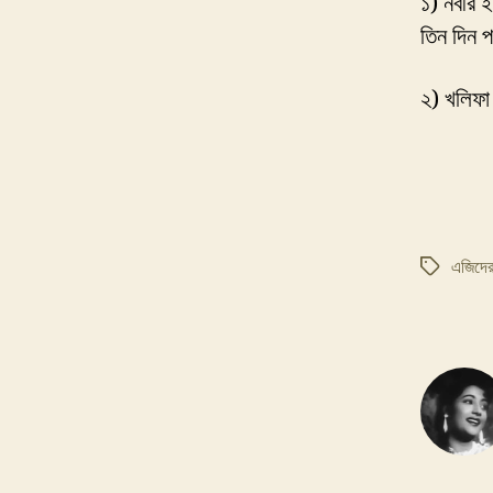
১) নবীর 
তিন দিন 
২) খলিফা
এজিদের
Tags