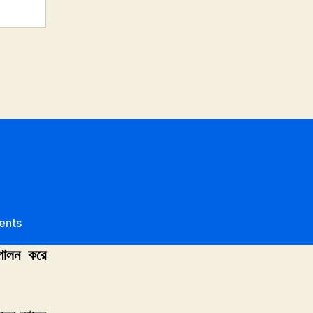
on
ents
তৌহিদী
পালন করে
জনতা