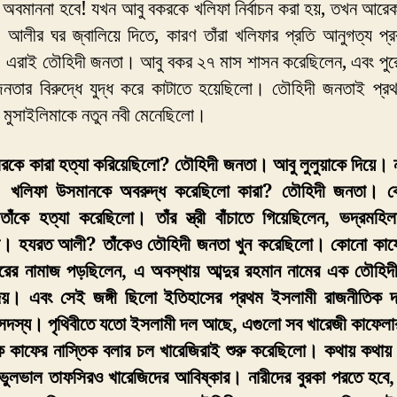
র অবমাননা হবে! যখন আবু বকরকে খলিফা নির্বাচন করা হয়, তখন আর
 আলীর ঘর জ্বালিয়ে দিতে, কারণ তাঁরা খলিফার প্রতি আনুগত্য প্র
 এরাই তৌহিদী জনতা। আবু বকর ২৭ মাস শাসন করেছিলেন, এবং পু
নতার বিরুদ্ধে যুদ্ধ করে কাটাতে হয়েছিলো। তৌহিদী জনতাই প্
ে মুসাইলিমাকে নতুন নবী মেনেছিলো।
রকে কারা হত্যা করিয়েছিলো? তৌহিদী জনতা। আবু লুলুয়াকে দিয়ে। 
। খলিফা উসমানকে অবরুদ্ধ করেছিলো কারা? তৌহিদী জনতা। ক
তাঁকে হত্যা করেছিলো। তাঁর স্ত্রী বাঁচাতে গিয়েছিলেন, ভদ্রমহিল
ো। হযরত আলী? তাঁকেও তৌহিদী জনতা খুন করেছিলো। কোনো কাফে
র নামাজ পড়ছিলেন, এ অবস্থায় আব্দুর রহমান নামের এক তৌহিদী জ
েয়। এবং সেই জঙ্গী ছিলো ইতিহাসের প্রথম ইসলামী রাজনীতিক 
সদস্য। পৃথিবীতে যতো ইসলামী দল আছে, এগুলো সব খারেজী কাফেল
ে কাফের নাস্তিক বলার চল খারেজিরাই শুরু করেছিলো। কথায় কথা
ভুলভাল তাফসিরও খারেজিদের আবিষ্কার। নারীদের বুরকা পরতে হবে