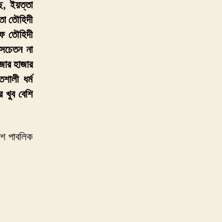
ে, ইয়ত্তা
তো তৌহিদী
ে তৌহিদী
র সচেতন না
জার হাজার
শালী ধর্ম
 খুব বেশি
েশ পাবলিক