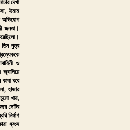
াচার দেখা
ফসা, ইমাম
য়ার অভিযোগ
িদী জনতা।
 করেছিলো।
তিন পুত্র
্রত্যেককে
বাহিনী ও
 জ্বালিয়ে
 কাবা ঘরে
লো, হাজার
চুমো খায়,
বছর সেটির
রি নির্মাণ
রা ধ্বংস