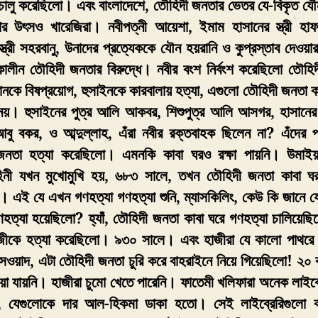
 চালু করেছিলো। এবং বাংলাদেশে, তৌহিদী জনতার ভেতর যে-বিকৃত যৌন
ার উৎসও খারেজিরা। নবীপত্নী আয়েশা, ইমাম হাসানের স্ত্রী হা
স্ত্রী সহরবানু, উনাদের প্রত্যেককে যৌন হয়রানি ও কুপ্রস্তাব দেও
লীন তৌহিদী জনতার বিরুদ্ধে। নবীর বংশ নির্বংশ করেছিলো তৌহ
ানকে বিষপ্রয়োগ, হুসাইনকে কারবালায় হত্যা, এগুলো তৌহিদী জনতা
নয়। হুসাইনের পুত্র আলি আকবর, শিশুপুত্র আলি আসগর, হাসানের 
বু বকর, ও আব্দুল্লাহ, এঁরা নবীর রক্তবাহক ছিলেন না? এঁদের প
জনতা হত্যা করেছিলো। এমনকি কাবা ঘরও রক্ষা পায়নি। উমাইয়া
াহিনী যখন মুখোমুখি হয়, ৬৮৩ সালে, তখন তৌহিদী জনতা কাবা ঘর
। এই যে এখন গণহত্যা গণহত্যা শুনি, ম্যাসকিলিং, কেউ কি জানে যে
হত্যা হয়েছিলো? হ্যাঁ, তৌহিদী জনতা কাবা ঘরে গণহত্যা চালিয়েছি
জীকে হত্যা করেছিলো। ৯৩০ সালে। এবং হাজীরা যে কালো পাথরে 
ওয়াদ, এটা তৌহিদী জনতা চুরি করে বাহরাইনে নিয়ে গিয়েছিলো! ২০ 
া যায়নি। হাজীরা চুমো খেতে পারেনি। ফাতেমী খলিফারা অনেক লাইব্রে
, যেগুলোকে দার আল-হিকমা ডাকা হতো। সেই লাইব্রেরিগুলো কা