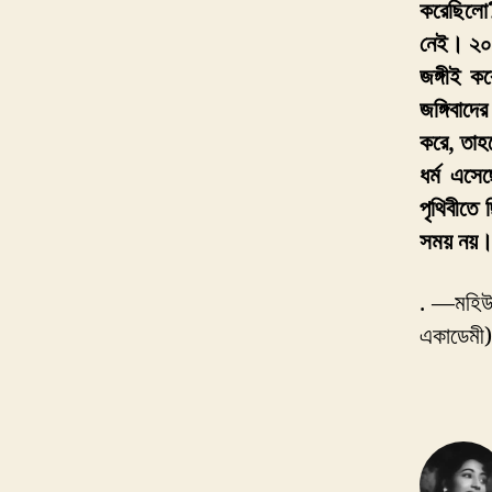
করেছিলো?
নেই। ২০১
জঙ্গীই 
জঙ্গিবাদে
করে, তাহ
ধর্ম এসে
পৃথিবীতে
সময় নয়। 
. —মহিউদ
একাডেমী)