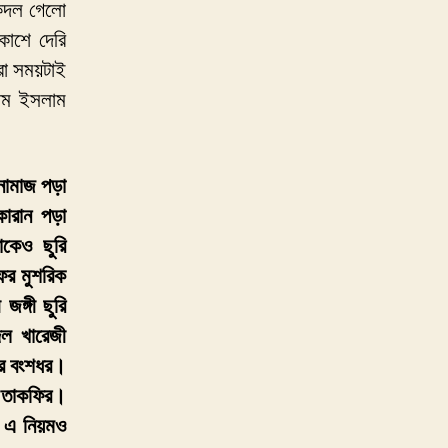
েকদল গেলো
কাশে দেরি
রো সময়টাই
রথম
ইসলাম
নামাজ পড়া
োরান পড়া
াকেও ছুরি
র মুশরিক
ঙ্গী ছুরি
দল খারেজী
ার বংশধর।
য় তাকফির।
, এ নিয়মও