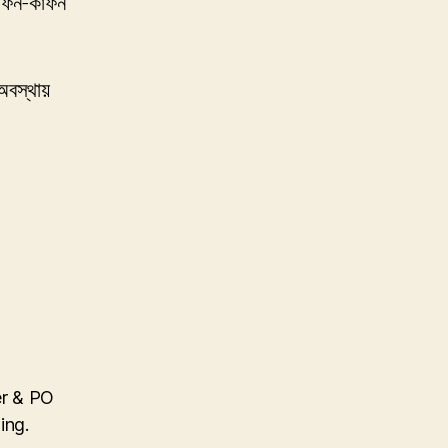
দাফন-কাফন
অবস্থায়
r & PO
ing.