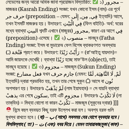
লেভেলের জন্য আরো অধিক জানা প্রয়োজন বিস্তারিত:
১) مجرور –
মাজরূর (Kasrah Ending) সংজ্ঞা: যখন কোনো ইসম (নাম) এর পূর্বে
حرف جر (preposition – যেমন: فِي, مِن, إِلَى ইত্যাদি) আসে,
তখন ইসমটি মাজরুর হয়। উদাহরণ: فِي الْبَيْتِ (ফিল বাইতি)- অর্থ: ঘরের
মধ্যে ব্যাখ্যা البيتِ শব্দটি এখানে (মাজুরর) مجرور, কারণ এর আগে فِي
(preposition) এসেছে।
২) منصوب – মানছূব (Fatha
Ending) সংজ্ঞা: ইসম বা মুডারেঅ ফেল বিশেষ ব্যাকরণগত অবস্থায়
فَتْحَة (ـَ) গ্রহণ করে। উদাহরণ: رَأَيْتُ زَيْدًا = (রা’আইতু যায়দান)=
আমি জায়দকে দেখেছি। ব্যাখ্যা زَيْدًا হচ্ছে মাফ’উল (object), তাই
মানছূব হয়েছে।
৩) مجزوم – মাজজূম (Sukun Ending)
সংজ্ঞা: فعل مضارع যখন جازم حرف (যেমন: لَمْ, لَا النَّاهِيَة, لَمَّا
ইত্যাদি) দ্বারা প্রভাবিত হয়, তখন তার শেষে সুকূন (ـْ) আসে বা نُون
অপসারণ হয়। উদাহরণঃ لَمْ يَذْهَبْ (লাম ইয়াযহাব) = সে যায়নি ব্যাখ্যা
يذهبْ এর শেষে سكون, তাই এটি مجزوم। উদাহরণঃ لَا تَكْذِبْ (লা
তাক্‌যিব) = মিথ্যা বোলো না কারন تَكْذِبْ – মাজজূম (সুকূনের দ্বারা) ]]]
নিন্মে বহুল ব্যবহৃত কিছু হরফ উল্লেখ করা হল। অবশ্য হরফ গুলি
মুখস্থ রাখতে হবে। (
বা) – ب (সাথে) সবসময় যের যোগে ব্যবহার হবে।
বিসমিল্লাহ
( তা ) – ت (এবং) যবর দিয়ে। যেমন তাবারাকাছমুকা
(কাফ) –