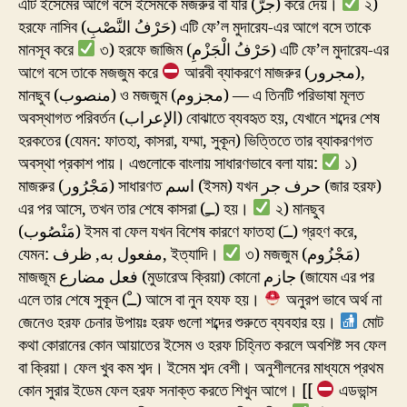
এটি ইসেমের আগে বসে ইসেমকে মজরুর বা যার (جرّ) করে দেয়।
২)
হরফে নাসিব (حَرْفُ النَّصْبِ) এটি ফে’ল মুদারেয-এর আগে বসে তাকে
মানসূব করে
৩) হরফে জাজিম (حَرْفُ الْجَزْمِ) এটি ফে’ল মুদারেয-এর
আগে বসে তাকে মজজুম করে
আরবী ব্যাকরণে মাজরুর (مجرور),
মানছুব (منصوب) ও মজজুম (مجزوم) — এ তিনটি পরিভাষা মূলত
অবস্থাগত পরিবর্তন (الإعراب) বোঝাতে ব্যবহৃত হয়, যেখানে শব্দের শেষ
হরকতের (যেমন: ফাতহা, কাসরা, যম্মা, সুকূন) ভিত্তিতে তার ব্যাকরণগত
অবস্থা প্রকাশ পায়। এগুলোকে বাংলায় সাধারণভাবে বলা যায়:
১)
মাজরুর (مَجْرُور) সাধারণত اسم (ইসম) যখন حرف جر (জার হরফ)
এর পর আসে, তখন তার শেষে কাসরা (ــِ) হয়।
২) মানছুব
(مَنْصُوب) ইসম বা ফেল যখন বিশেষ কারণে ফাতহা (ــَ) গ্রহণ করে,
৩) মজজুম (مَجْزُوم)
যেমন: مفعول به, ظرف, ইত্যাদি।
মাজজূম فعل مضارع (মুডারেঅ ক্রিয়া) কোনো جازم (জাযেম এর পর
এলে তার শেষে সুকূন (ــْ) আসে বা নুন হযফ হয়।
অনুরপ ভাবে অর্থ না
জেনেও হরফ চেনার উপায়ঃ হরফ গুলো শব্দের শুরুতে ব্যবহার হয়।
মোট
কথা কোরানের কোন আয়াতের ইসেম ও হরফ চিহ্নিত করলে অবশিষ্ট সব ফেল
বা ক্রিয়া। ফেল খুব কম শব্দ। ইসেম শব্দ বেশী। অনুশীলনের মাধ্যমে প্রথম
কোন সুরার ইডেম ফেল হরফ সনাক্ত করতে শিখুন আগে। [[
এডভান্স