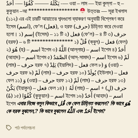
—- يَكُلَهُ ——– كُفُوًا —- أَحَدٌ ওয়া – লাম — ইয়া কুল্লা – হু –
কুফুয়ান –আ ******************
উত্তরঃ — সূরা ইখলাস
(১১২) এর এই চারটি আয়াতের শব্দগুলো ব্যাকরণ অনুযায়ী বিশ্লেষণ করে
ইসেম (اسم), ফে’ল (فعل), ও হরফ (حرف) চিহ্নিত করে দেওয়া
হলো। ১) إسم (ইসেম) – ১১ টি ২) فعل (ফে’ল) – ৪ টি ৩) حرف
(হরফ) – ৬ টি *************** ১) قُلْ (ক্বুল) – فعل (ফেল)
২) هُوَ (হু) – اسم ইশেম ৩) اللَّهُ (আল্লাহু) – اسم ইশেম ৪) أَحَدٌ
(আহাদ) – اسم ইশেম ৫) الصَّمَدُ (আস্-সামাদ) – اسم ইশেম ৬) لَمْ
(লাম) – حرف হরফ ৭) يَلِدْ (ইয়ালিদ) – فعل ফেল ৮) وَ (ওয়া) –
حرف হরফ ৯) لَمْ (লাম) – حرف হরফ ১০) يُولَدْ (ইউলাদ) – فعل
ফেল ১১) وَ (ওয়া) – حرف হরফ ১২) لَمْ (লাম) – حرف হরফ ১৩)
يَكُنْ (ইয়াকুন) – فعل ফেল ১৪)। لَهُ (লাহু) – حرف (لِ) + اسم
(هُ) ১৫) كُفُوًا (কুফুয়ান) – اسم ইশেম ১৬) أَحَدٌ (আহাদ) – اسم
ইশেম
এবার নিজে বলুন কিভাবে قُل কে ফেল চিহ্নিত করলেন?
কি ভাবে هُوَ
কে হরফ বুঝলেন,?
কি ভাবে বুঝলেন اللَّهُ এবং أَحَدٌ ইশেম?
পাঠ পর্যালোচনা
Tags