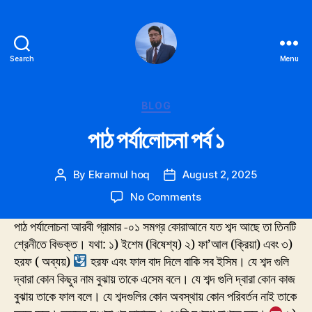
Search
Menu
Ekramul
hoq
Categories
BLOG
পাঠ পর্যালোচনা পর্ব ১
By
Ekramul hoq
August 2, 2025
Post
Post
author
date
on
No Comments
পাঠ
পাঠ পর্যালোচনা আরবী গ্রামার -০১ সমগ্র কোরাআনে যত শব্দ আছে তা তিনটি
পর্যালোচনা
পর্ব
শ্রেনীতে বিভক্ত। যথা: ১) ইশেম (বিষেশ্য) ২) ফা’আল (ক্রিয়া) এবং ৩)
১
হরফ ( অব্যয়)
হরফ এবং ফাল বাদ দিলে বাকি সব ইসিম। যে শব্দ গুলি
দ্বারা কোন কিছুর নাম বুঝায় তাকে এসেম বলে। যে শব্দ গুলি দ্বারা
কোন কাজ
বুঝায় তাকে ফাল বলে। যে শব্দগুলির কোন অবস্থায় কোন পরিবর্তন নাই তাকে