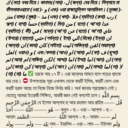
(লাম) -ل (জন্য) যের দিয়ে। লিল্লাহে মা
ك (মত) যবর দিয়ে। কানাবদু
ফীসসামাওয়াতে
(ওয়া )- و (এবং) ওয়া রাহ্মাতুল্লিল আলামিনল।
(মুনজা )-
(রুবা) رب (
(খলা)- خلا (ব্যতিত)
(মুজা) – مذ (এবং)
منز (যাবৎ)
অল্প)
( হাশা) حسا (ব্যতিত)
( মিন) من ( হতে)
( আ’দা) عدا
(ব্যতিত)
( ফী) في ( মধ্যে)
(আ’ন) عن (হতে)
( আ’লা) عاي
(উপরে)
(হাত্তা) حتي (পর্যন্ত)
( ইলা) الي (দিকে)
(ইন্না) ان
(আন্না) ان
(কানা) كان
(লাইতা) ليت
(লাকিন্না) لقن
(লায়াল্লা)
لعل
( ওয়াও) و ( এবং /কসম)
(আও) او
(আম) ام
(ফা) ف
(ছুম্মা)
ثم
(আম) ام
(লাকিন) لكن
( আম্মা) اما
(ইম্মা) اما
(আন) ان
(লান)
(লা) لا
(লাম্মা) لما
(লাম) لم
(আন ) ان
(আন্না) انن
(কানা) كن
لن
(না)
(মা) ما
হরফে যার ১৭ টি। এরা বাক্যের সামনে বসে পড়ের শব্দকে
যার দেয়।
উপসংহারঃ সূরা এখলাস থেকে কয়টি ইসিম, কয়টি ফেল এবং
কয়টি হরফ আছে তা নিজে নিজে নির্নয় করি। অর্থ জানার প্রয়োজন নেই।
যেহেতু আমরা ইংরেজী শিক্ষিত, আরবী জ্ঞান নেই বললেই চলে। بِسمِ اللَّهِ
الرَّحمٰنِ الرَّحيمِ বে ইসেম আল্লাহ হু আর রহমান আর রাহিম قُل ——
— هُوَ ——– اللَّهُ —— أَحَدٌ ক্বুল – হু – ওয়া – আল্লা – হু –
আহাদ اللَّهُ- ————— الصَّمَد আল্লা – হু – সামাদ لَم ——
يَلِد —- وَلَم —— يولَد লাম – ইয়ালিদ – ওয়া – লাম — ইউলাদ وَلَم