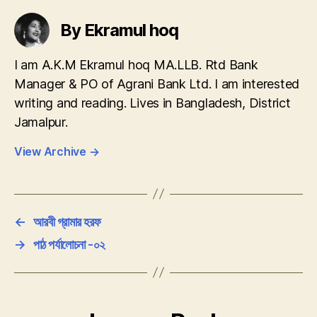
By Ekramul hoq
I am A.K.M Ekramul hoq MA.LLB. Rtd Bank
Manager & PO of Agrani Bank Ltd. I am interested
writing and reading. Lives in Bangladesh, District
Jamalpur.
View Archive
→
←
আরবী গ্রামার হরফ
→
পাঠ পর্যালোচনা -০২