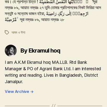
কর। হে প্রশান্ত চিত্ত ! يٰۤاَيَّتُهَا النَّفْسُ الْمُطْمَٮِٕنَّةُ  ۖ সূরা
নম্বরঃ ৮৯, আয়াত নম্বরঃ ২৭ তুমি তোমার প্রতিপালকের নিকট ফিরিয়া আস
সন্তুষ্ট ও সন্তোষ ভাজন হইয়া, ارْجِعِىْۤ اِلٰى رَبِّكِ رَاضِيَةً
مَّرْضِيَّةً‌ ۚ সূরা নম্বরঃ ৮৯, আয়াত নম্বরঃ ২৮
আদম ও ঈসা
Tags
By Ekramul hoq
I am A.K.M Ekramul hoq MA.LLB. Rtd Bank
Manager & PO of Agrani Bank Ltd. I am interested
writing and reading. Lives in Bangladesh, District
Jamalpur.
View Archive
→