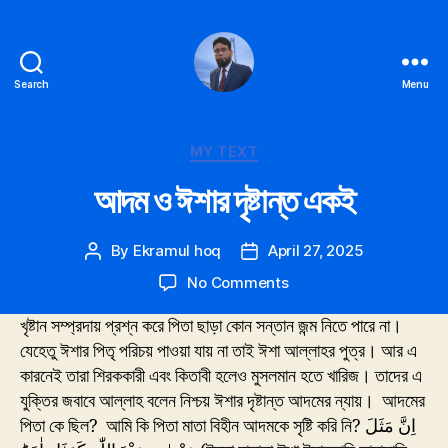
Search
Menu
Ekramul
hoq
Categories
MY TEXT
আদম ও ঈশার দৃষ্টান্ত একই
By
Ekramul hoq
April 27, 2025
Post
Post
author
date
on
No Comments
আদম
খৃষ্টান সম্প্রদায় প্রশ্ন করে পিতা ছাড়া কোন সন্তান জন্ম নিতে পারে না।
ও
ঈশার
যেহেতু ঈশার পিতৃ পরিচয় পাওয়া যায় না তাই ঈশা আল্লাহর পুত্র। আর এ
দৃষ্টান্ত
কারনেই তারা শিরককারী এবং কিতাবী হলেও মুসলমান হতে খারিজ। তাদের এ
একই
যুক্তির জবাবে আল্লাহ বলেন নিশ্চয় ঈশার দৃষ্টান্ত আদমের ন্যায়। আদমের
পিতা কে ছিল? আমি
কি পিতা মাতা বিহীন আদমকে সৃষ্টি করি নি? اِنَّ مَثَلَ