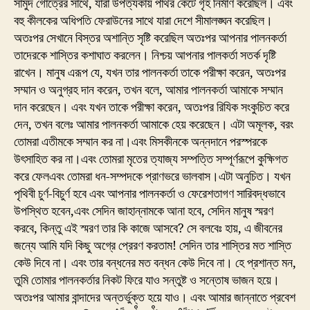
সামুদ গোত্রের সাথে, যারা উপত্যকায় পাথর কেটে গৃহ নির্মাণ করেছিল। এবং
বহু কীলকের অধিপতি ফেরাউনের সাথে যারা দেশে সীমালঙ্ঘন করেছিল।
অতঃপর সেখানে বিস্তর অশান্তি সৃষ্টি করেছিল অতঃপর আপনার পালনকর্তা
তাদেরকে শাস্তির কশাঘাত করলেন। নিশ্চয় আপনার পালকর্তা সতর্ক দৃষ্টি
রাখেন। মানুষ এরূপ যে, যখন তার পালনকর্তা তাকে পরীক্ষা করেন, অতঃপর
সম্মান ও অনুগ্রহ দান করেন, তখন বলে, আমার পালনকর্তা আমাকে সম্মান
দান করেছেন। এবং যখন তাকে পরীক্ষা করেন, অতঃপর রিযিক সংকুচিত করে
দেন, তখন বলেঃ আমার পালনকর্তা আমাকে হেয় করেছেন। এটা অমূলক, বরং
তোমরা এতীমকে সম্মান কর না।এবং মিসকীনকে অন্নদানে পরস্পরকে
উৎসাহিত কর না।এবং তোমরা মৃতের ত্যাজ্য সম্পত্তি সম্পূর্ণরূপে কুক্ষিগত
করে ফেলএবং তোমরা ধন-সম্পদকে প্রাণভরে ভালবাস।এটা অনুচিত। যখন
পৃথিবী চুর্ণ-বিচুর্ণ হবে এবং আপনার পালনকর্তা ও ফেরেশতাগণ সারিবদ্ধভাবে
উপস্থিত হবেন,এবং সেদিন জাহান্নামকে আনা হবে, সেদিন মানুষ স্মরণ
করবে, কিন্তু এই স্মরণ তার কি কাজে আসবে? সে বলবেঃ হায়, এ জীবনের
জন্যে আমি যদি কিছু অগ্রে প্রেরণ করতাম! সেদিন তার শাস্তির মত শাস্তি
কেউ দিবে না। এবং তার বন্ধনের মত বন্ধন কেউ দিবে না। হে প্রশান্ত মন,
তুমি তোমার পালনকর্তার নিকট ফিরে যাও সন্তুষ্ট ও সন্তোষ ভাজন হয়ে।
অতঃপর আমার বান্দাদের অন্তর্ভুক্ত হয়ে যাও। এবং আমার জান্নাতে প্রবেশ