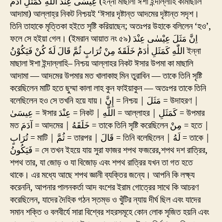
عِيْسٰى عِنْدَ اللّٰهِ كَمَثَلِ اٰدَمَ‌ؕ (ইন্না মাছালা ঈশা ইন্দাল্লাহি কামাছালি
আদামা) আল্লাহ্‌র নিকট নিশ্চয়ই ‘ঈসার দৃষ্টান্ত আদমের দৃষ্টান্ত সদৃশ।
তিনি তাহাকে মৃত্তিকা হইতে সৃষ্টি করিয়াছেন; অতঃপর উহাকে বলিলেন ‘হও’,
ফলে সে হইয়া গেল। (ইমরান আয়াত নং ৫৯) اِنَّ مَثَلَ عِيْسٰى عِنْدَ
اللّٰهِ كَمَثَلِ اٰدَمَ‌ؕ خَلَقَهٗ مِنْ تُرَابٍ ثُمَّ قَالَ لَهٗ كُنْ فَيَكُوْنُ ইন্না
মাছালা ঈশা ইন্দাল্লাহি– নিশ্চয় আল্লাহর নিকট ঈসার উপমা কা মাছালি
আদামা — আদমের উপমার মত খালাকাহু মিন তুরাবিন — তাকে তিনি সৃষ্টি
করেছিলেন মাটি হতে ছুম্মা কালা লাহ কুন ফাইয়াকুন — অতঃপর তাকে তিনি
বলেছিলেন হও সে তখনি হয়ে যায়। إِنَّ = নিশ্চয় | مَثَلَ = উদাহরণ |
عِيسَىٰ = ঈসার عِنْدَ = নিকট | اللَّهِ = আল্লাহর | كَمَثَلِ = উপমার
মত آدَمَ = আদমের | خَلَقَهُ = তাকে তিনি সৃষ্টি করেছিলেন مِنْ = হতে |
تُرَابٍ = মাটি | ثُمَّ = তারপর | قَالَ = তিনি বলেছিলেন | لَهُ = তাকে |
فَيَكُونُ = সে তখন ইহয়ে যায় সুরা ফাজর শপথ ফজরের,শপথ দশ রাত্রির,
শপথ তার, যা জোড় ও যা বিজোড় এবং শপথ রাত্রির যখন তা গত হতে
থাকে। এর মধ্যে আছে শপথ জ্ঞানী ব্যক্তির জন্যে। আপনি কি লক্ষ্য
করেননি, আপনার পালনকর্তা আদ বংশের ইরাম গোত্রের সাথে কি আচরণ
করেছিলেন, যাদের দৈহিক গঠন স্তম্ভ ও খুঁটির ন্যায় দীর্ঘ ছিল এবং যাদের
সমান শক্তি ও বলবীর্যে সারা বিশ্বের শহরসমূহে কোন লোক সৃজিত হয়নি এবং