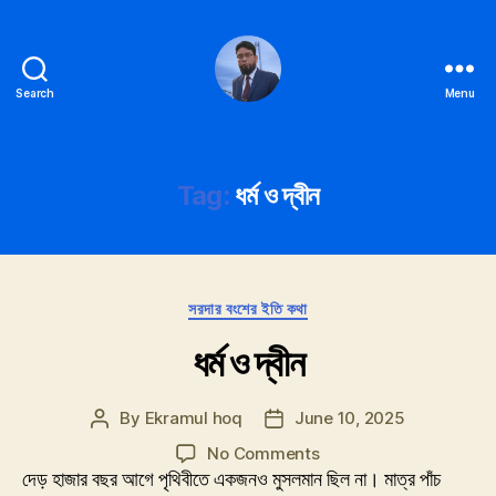
Search
Menu
Ekramul
hoq
Tag:
ধর্ম ও দ্বীন
Categories
সরদার বংশের ইতি কথা
ধর্ম ও দ্বীন
By
Ekramul hoq
June 10, 2025
Post
Post
author
date
on
No Comments
ধর্ম
দেড় হাজার বছর আগে পৃথিবীতে একজনও মুসলমান ছিল না। মাত্র পাঁচ