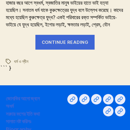
ও
হাজার বছর আগে স্বধর্ম, স্বজাতির মানুষ ভাইয়ের হাতে ভাই হত্যা
দ্বীন
হয়েছিল। সনাতম ধর্ম যাকে কুরুক্ষেত্রের যুদ্ধ বলে উল্লেখ করেছে। কাদের
মধ্যে হয়েছিল কুরুক্ষেত্র যুদ্ধ? একই পরিবারের রক্ত সম্পর্কিত ভাইয়ে-
ভাইয়ে যে যুদ্ধ হয়েছিল, ইগোর লড়াই, ক্ষমতার লড়াই, প্রেম, যৌন
“ধর্ম
CONTINUE READING
ও
দ্বীন”
ধর্ম ও দ্বীন
Tags
``` }
জোনাকির আলো জ্বলে
Home
না
Privacy
সরদার
GY
অধর্ম
বলা
Policy
বংশের
Supp
সরদার বংশের ইতি কথা
সালাত
সালাত
কথা
ইতি
সালাত নষ্ট করিলঃ
নিয়ে
কথা
Biography