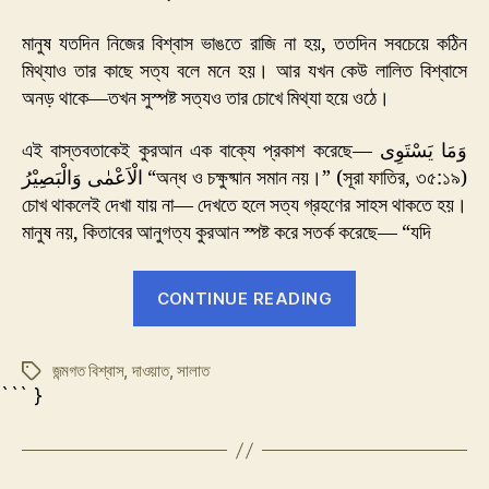
দাওয়াত
মানুষ যতদিন নিজের বিশ্বাস ভাঙতে রাজি না হয়, ততদিন সবচেয়ে কঠিন
মিথ্যাও তার কাছে সত্য বলে মনে হয়। আর যখন কেউ লালিত বিশ্বাসে
অনড় থাকে—তখন সুস্পষ্ট সত্যও তার চোখে মিথ্যা হয়ে ওঠে।
এই বাস্তবতাকেই কুরআন এক বাক্যে প্রকাশ করেছে— وَمَا يَسْتَوِى
الْاَعْمٰى وَالْبَصِيْرُ “অন্ধ ও চক্ষুষ্মান সমান নয়।” (সূরা ফাতির, ৩৫:১৯)
চোখ থাকলেই দেখা যায় না— দেখতে হলে সত্য গ্রহণের সাহস থাকতে হয়।
মানুষ নয়, কিতাবের আনুগত্য কুরআন স্পষ্ট করে সতর্ক করেছে— “যদি
“প্রবাসীর
CONTINUE READING
দাওয়াত”
জন্মগত বিশ্বাস
,
দাওয়াত
,
সালাত
Tags
``` }