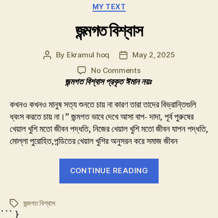
Categories
MY TEXT
জন্মগত বিশ্বাস
By
Ekramul hoq
May 2, 2025
Post
Post
author
date
on
No Comments
জন্মগত
জন্মগত বিশ্বাস প্রকৃত ঈমান নয়ঃ
বিশ্বাস
কখনও কখনও মানুষ সত্য শুনতে চায় না কারণ তারা তাদের বিভ্রান্তিগুলি
ধ্বংস করতে চায় না।” জন্মগত ভাবে দেখে আসা বাপ- দাদা, পূর্ব পুরুষের
খেয়াল খুশি মতো জীবন পদ্ধতি, নিজের খেয়াল খুশি মতো জীবন যাপন পদ্ধতি,
মোল্লা পুরোহিত,পন্ডিতের খেয়াল খুশির অনুসরন করে সমাজ জীবন
“জন্মগত
CONTINUE READING
বিশ্বাস”
জন্মগত বিশ্বাস
Tags
``` }